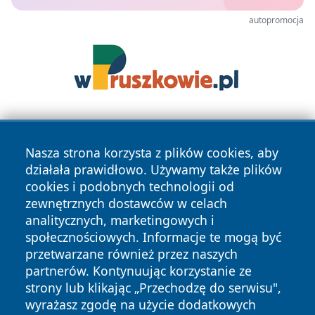
autopromocja
Nasza strona korzysta z plików cookies, aby
działała prawidłowo. Używamy także plików
cookies i podobnych technologii od
zewnętrznych dostawców w celach
Copyright © 2026 reporter.niepolomice.pl Wszystkie prawa
analitycznych, marketingowych i
zastrzeżone.
społecznościowych. Informacje te mogą być
przetwarzane również przez naszych
partnerów. Kontynuując korzystanie ze
Polityka
Polityka
News
Autorzy
strony lub klikając „Przechodzę do serwisu",
Prywatności
Cookies
wyrażasz zgodę na użycie dodatkowych