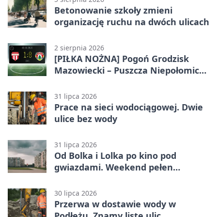
Betonowanie szkoły zmieni
organizację ruchu na dwóch ulicach
2 sierpnia 2026
[PIŁKA NOŻNA] Pogoń Grodzisk
Mazowiecki – Puszcza Niepołomice
1:0. Gospodarze z kompletem
punktów w Betclic 1. lidze
31 lipca 2026
Prace na sieci wodociągowej. Dwie
ulice bez wody
31 lipca 2026
Od Bolka i Lolka po kino pod
gwiazdami. Weekend pełen
wydarzeń
30 lipca 2026
Przerwa w dostawie wody w
Podłężu. Znamy listę ulic