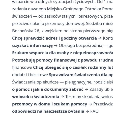
wsparcie w trudnych sytuacjach życiowych. Od 1 ma
zadania dawnego Miejsko-Gminnego Ośrodka Pomocy
świadczeń — od zasiłków stałych i okresowych, prz
przeciwdziałaniu przemocy domowej. Siedziba mieś
Bocheńska 26, z wejściem od strony pierwszego pięt
Chcę sprawdzić adres i godziny otwarcia
→
Konta
uzyskać informację
→
Obsługa bezpośrednia — gdz
Szukam wsparcia dla osoby z niepełnosprawnoś
Potrzebuję pomocy finansowej z powodu trudnej
finansowe
Chcę ubiegać się o zasiłek rodzinny l
dodatki i becikowe
Sprawdzam świadczenia dla op
Świadczenia opiekuńcze — pielęgnacyjne, rodzicielski
o pomoc i jakie dokumenty zabrać
→
Zasady ubie
wniosek o świadczenia
→
Terminy składania wnio
przemocy w domu i szukam pomocy
→
Przeciwdz
odpowiedzi na najczęstsze pytania
→
FAQ