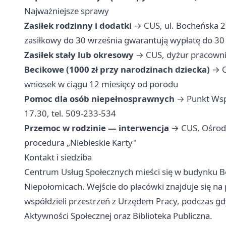
Najważniejsze sprawy
Zasiłek rodzinny i dodatki
→ CUS, ul. Bocheńska 26
zasiłkowy do 30 września gwarantują wypłatę do 30 
Zasiłek stały lub okresowy
→ CUS, dyżur pracownik
Becikowe (1000 zł przy narodzinach dziecka)
→ C
wniosek w ciągu 12 miesięcy od porodu
Pomoc dla osób niepełnosprawnych
→ Punkt Wspa
17.30, tel. 509-233-534
Przemoc w rodzinie — interwencja
→ CUS, Ośrodek
procedura „Niebieskie Karty"
Kontakt i siedziba
Centrum Usług Społecznych mieści się w budynku 
Niepołomicach. Wejście do placówki znajduje się na
współdzieli przestrzeń z Urzędem Pracy, podczas gd
Aktywności Społecznej oraz Biblioteka Publiczna.