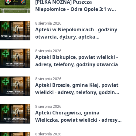
[PIŁKA NOŻNA] Puszcza
Niepołomice – Odra Opole 3:1 w
Betclic 1. lidze – gospodarze
odwrócili losy meczu
8 sierpnia 2026
Apteki w Niepołomicach - godziny
otwarcia, dyżury, apteka
całodobowa
8 sierpnia 2026
Apteki Biskupice, powiat wielicki -
adresy, telefony, godziny otwarcia
8 sierpnia 2026
Apteki Brzezie, gmina Kłaj, powiat
wielicki - adresy, telefony, godziny
otwarcia
8 sierpnia 2026
Apteki Chorągwica, gmina
Wieliczka, powiat wielicki - adresy,
telefony, godziny otwarcia
8 sierpnia 2026