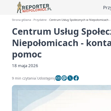
Prz
Strona główna
Przydatne
Centrum Usług Społecznych w Niepołomicach - k
Centrum Usług Społe
Niepołomicach - kontak
pomoc
18 maja 2026
9 min czytania
Udostępnij