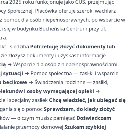
rca 2025 roku funkcjonuje jako CUS, przejmując
 Społecznej. Placówka oferuje szeroki wachlarz
ez pomoc dla osób niepełnosprawnych, po wsparcie w
ci się w budynku Bocheńska Centrum przy ul.
ra.
kt i siedziba
Potrzebuję złożyć dokumenty lub
ie złożysz dokumenty i uzyskasz informacje
cią
→
Wsparcie dla osób z niepełnosprawnościami
 sytuacji
→
Pomoc społeczna — zasiłki i wsparcie
ub becikowe
→
Świadczenia rodzinne — zasiłki,
iekunów i osoby wymagającej opieki
→
e i specjalny zasiłek
Chcę wiedzieć, jak ubiegać się
gania się o pomoc
Sprawdzam, do kiedy złożyć
sków — o czym musisz pamiętać
Doświadczam
iałanie przemocy domowej
Szukam szybkiej