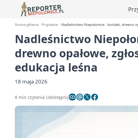
Prz
Strona główna
Przydatne
Nadleśnictwo Niepołomice - kontakt, drewno op
Nadleśnictwo Niepołom
drewno opałowe, zgłos
edukacja leśna
18 maja 2026
8 min czytania
Udostępnij