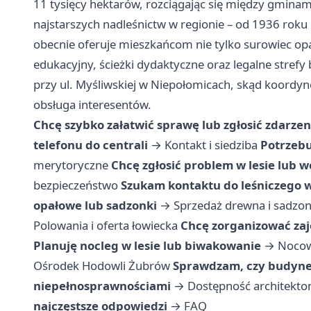
11 tysięcy hektarów, rozciągając się między gminam
najstarszych nadleśnictw w regionie – od 1936 rok
obecnie oferuje mieszkańcom nie tylko surowiec op
edukacyjny, ścieżki dydaktyczne oraz legalne strefy
przy ul. Myśliwskiej w Niepołomicach, skąd koordyn
obsługa interesentów.
Chcę szybko załatwić sprawę lub zgłosić zdarzen
telefonu do centrali
→
Kontakt i siedziba
Potrzebu
merytoryczne
Chcę zgłosić problem w lesie lub 
bezpieczeństwo
Szukam kontaktu do leśniczego w
opałowe lub sadzonki
→
Sprzedaż drewna i sadzo
Polowania i oferta łowiecka
Chcę zorganizować zaj
Planuję nocleg w lesie lub biwakowanie
→
Nocow
Ośrodek Hodowli Żubrów
Sprawdzam, czy budynek
niepełnosprawnościami
→
Dostępność architekton
najczęstsze odpowiedzi
→
FAQ