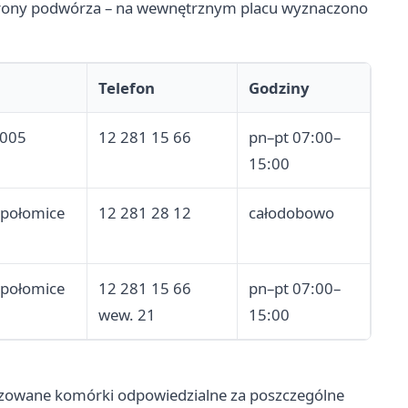
d strony podwórza – na wewnętrznym placu wyznaczono
Telefon
Godziny
-005
12 281 15 66
pn–pt 07:00–
15:00
epołomice
12 281 28 12
całodobowo
epołomice
12 281 15 66
pn–pt 07:00–
wew. 21
15:00
alizowane komórki odpowiedzialne za poszczególne