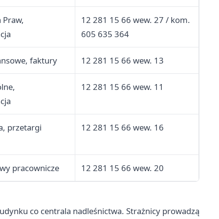
a Praw,
12 281 15 66 wew. 27 / kom.
cja
605 635 364
ansowe, faktury
12 281 15 66 wew. 13
lne,
12 281 15 66 wew. 11
cja
, przetargi
12 281 15 66 wew. 16
awy pracownicze
12 281 15 66 wew. 20
udynku co centrala nadleśnictwa. Strażnicy prowadzą