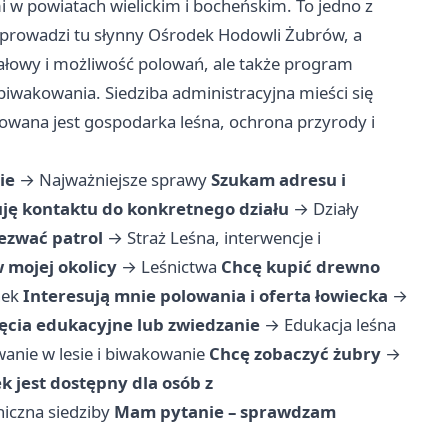
i w powiatach wielickim i bocheńskim. To jedno z
u prowadzi tu słynny Ośrodek Hodowli Żubrów, a
ałowy i możliwość polowań, ale także program
 biwakowania. Siedziba administracyjna mieści się
owana jest gospodarka leśna, ochrona przyrody i
ie
→
Najważniejsze sprawy
Szukam adresu i
ję kontaktu do konkretnego działu
→
Działy
wezwać patrol
→
Straż Leśna, interwencje i
 mojej okolicy
→
Leśnictwa
Chcę kupić drewno
nek
Interesują mnie polowania i oferta łowiecka
→
ęcia edukacyjne lub zwiedzanie
→
Edukacja leśna
anie w lesie i biwakowanie
Chcę zobaczyć żubry
→
 jest dostępny dla osób z
iczna siedziby
Mam pytanie – sprawdzam