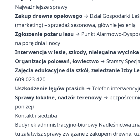
Najważniejsze sprawy
Zakup drewna opałowego
→ Dział Gospodarki Leśn
(marketing) – sprzedaż sezonowa, głównie jesienią
Zgłoszenie pożaru lasu
→ Punkt Alarmowo-Dyspozyc
na porę dnia i nocy
Interwencja w lesie, szkody, nielegalna wycinka
Organizacja polowań, łowiectwo
→ Starszy Specjal
Zajęcia edukacyjne dla szkół, zwiedzanie Izby Le
609 023 420
Uszkodzenie lęgów ptasich
→ Telefon interwencyjn
Sprawy lokalne, nadzór terenowy
→ bezpośrednio
poniżej)
Kontakt i siedziba
Budynek administracyjno-biurowy Nadleśnictwa znaj
tu załatwisz sprawy związane z zakupem drewna, u