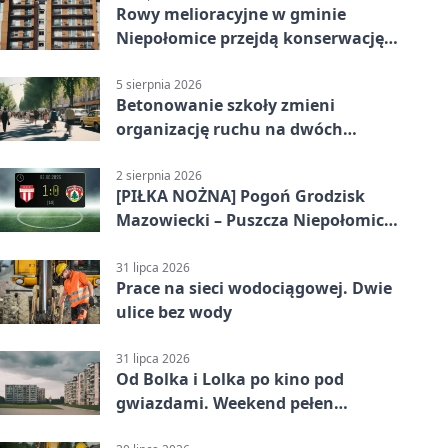
Rowy melioracyjne w gminie
Niepołomice przejdą konserwację.
Jest wsparcie
5 sierpnia 2026
Betonowanie szkoły zmieni
organizację ruchu na dwóch
ulicach
2 sierpnia 2026
[PIŁKA NOŻNA] Pogoń Grodzisk
Mazowiecki – Puszcza Niepołomice
1:0. Gospodarze z kompletem
punktów w Betclic 1. lidze
31 lipca 2026
Prace na sieci wodociągowej. Dwie
ulice bez wody
31 lipca 2026
Od Bolka i Lolka po kino pod
gwiazdami. Weekend pełen
wydarzeń