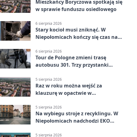
Mieszkańcy Boryczowa spotkają się
w sprawie funduszu osiedlowego
6 sierpnia 2026
Stary kocioł musi zniknąć. W
Niepołomicach kończy się czas na
wymianę
6 sierpnia 2026
Tour de Pologne zmieni trasę
autobusu 301. Trzy przystanki
wypadną z kursów
5 sierpnia 2026
Raz w roku można wejść za
klauzurę w opactwie w
Staniątkach
5 sierpnia 2026
Na wybiegu stroje z recyklingu. W
Niepołomicach nadchodzi EKO
Szaleństwo
5 sierpnia 2026