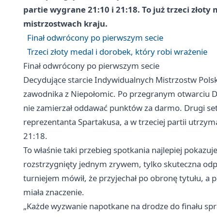
partie wygrane 21:10 i 21:18. To już trzeci złot
mistrzostwach kraju.
Finał odwrócony po pierwszym secie
Trzeci złoty medal i dorobek, który robi wrażenie
Finał odwrócony po pierwszym secie
Decydujące starcie Indywidualnych Mistrzostw Polski
zawodnika z Niepołomic. Po przegranym otwarciu Do
nie zamierzał oddawać punktów za darmo. Drugi set
reprezentanta Spartakusa, a w trzeciej partii utrzy
21:18.
To właśnie taki przebieg spotkania najlepiej pokazuje
rozstrzygnięty jednym zrywem, tylko skuteczna od
turniejem mówił, że przyjechał po obronę tytułu, a 
miała znaczenie.
„Każde wyzwanie napotkane na drodze do finału spraw