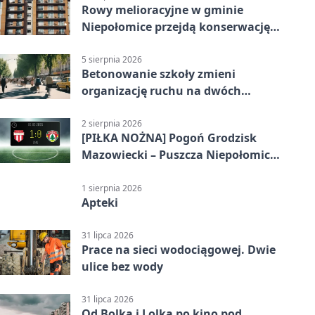
Rowy melioracyjne w gminie
Niepołomice przejdą konserwację.
Jest wsparcie
5 sierpnia 2026
Betonowanie szkoły zmieni
organizację ruchu na dwóch
ulicach
2 sierpnia 2026
[PIŁKA NOŻNA] Pogoń Grodzisk
Mazowiecki – Puszcza Niepołomice
1:0. Gospodarze z kompletem
punktów w Betclic 1. lidze
1 sierpnia 2026
Apteki
31 lipca 2026
Prace na sieci wodociągowej. Dwie
ulice bez wody
31 lipca 2026
Od Bolka i Lolka po kino pod