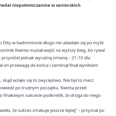
y medal niepołomiczanina w seniorskich
 Elity w badmintonie długo nie układało się po myśli
minik Kwinta musiał wejść na wyższy bieg, bo rywal
 przyniósł jednak wyraźną zmianę – 21:10 dla
mał on przewagę do końca i zamknął finał wynikiem
, skąd wzięło się to zwycięstwo. Nie był to mecz
powiedź po trudnym początku. Kwinta przed
po finałowym sukcesie podkreślił, że droga do niego
iło, że sukces smakuje jeszcze lepiej” – przyznał po