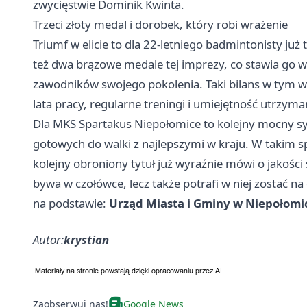
zwycięstwie Dominik Kwinta.
Trzeci złoty medal i dorobek, który robi wrażenie
Triumf w elicie to dla 22-letniego badmintonisty już
też dwa brązowe medale tej imprezy, co stawia go w
zawodników swojego pokolenia. Taki bilans w tym wi
lata pracy, regularne treningi i umiejętność utrzym
Dla MKS Spartakus Niepołomice to kolejny mocny s
gotowych do walki z najlepszymi w kraju. W takim sp
kolejny obroniony tytuł już wyraźnie mówi o jakości 
bywa w czołówce, lecz także potrafi w niej zostać na 
na podstawie:
Urząd Miasta i Gminy w Niepołomi
Autor:
krystian
Zaobserwuj nas!
Google News