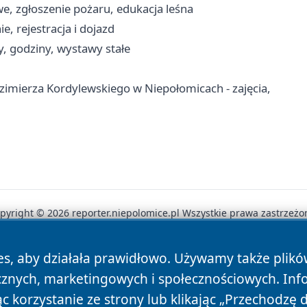
e, zgłoszenie pożaru, edukacja leśna
, rejestracja i dojazd
, godziny, wystawy stałe
mierza Kordylewskiego w Niepołomicach - zajęcia,
pyright © 2026 reporter.niepolomice.pl Wszystkie prawa zastrzeżo
es, aby działała prawidłowo. Używamy także plik
News
Autorzy
Polityka Prywatności
Polityka Cookie
cznych, marketingowych i społecznościowych. Inf
 korzystanie ze strony lub klikając „Przechodzę 