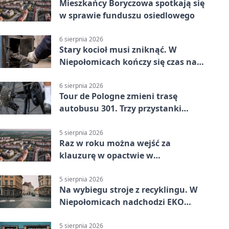
Mieszkańcy Boryczowa spotkają się
w sprawie funduszu osiedlowego
6 sierpnia 2026
Stary kocioł musi zniknąć. W
Niepołomicach kończy się czas na
wymianę
6 sierpnia 2026
Tour de Pologne zmieni trasę
autobusu 301. Trzy przystanki
wypadną z kursów
5 sierpnia 2026
Raz w roku można wejść za
klauzurę w opactwie w
Staniątkach
5 sierpnia 2026
Na wybiegu stroje z recyklingu. W
Niepołomicach nadchodzi EKO
Szaleństwo
5 sierpnia 2026