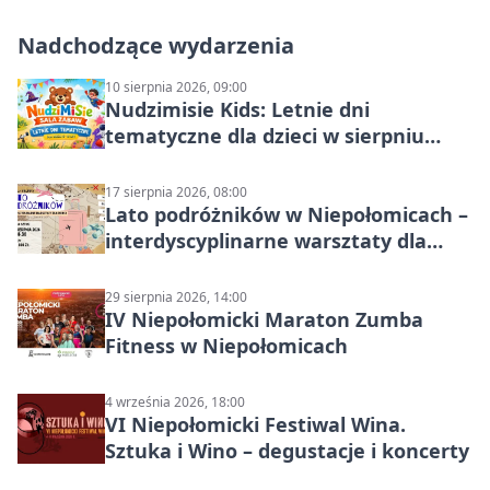
Nadchodzące wydarzenia
10 sierpnia 2026, 09:00
Nudzimisie Kids: Letnie dni
tematyczne dla dzieci w sierpniu
2026
17 sierpnia 2026, 08:00
Lato podróżników w Niepołomicach –
interdyscyplinarne warsztaty dla
dzieci 7+
29 sierpnia 2026, 14:00
IV Niepołomicki Maraton Zumba
Fitness w Niepołomicach
4 września 2026, 18:00
VI Niepołomicki Festiwal Wina.
Sztuka i Wino – degustacje i koncerty