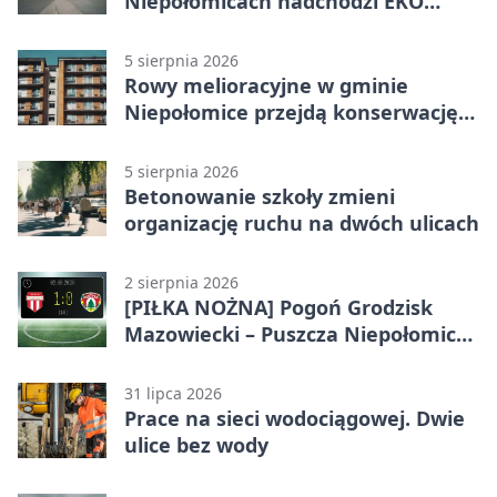
Niepołomicach nadchodzi EKO
Szaleństwo
5 sierpnia 2026
Rowy melioracyjne w gminie
Niepołomice przejdą konserwację.
Jest wsparcie
5 sierpnia 2026
Betonowanie szkoły zmieni
organizację ruchu na dwóch ulicach
2 sierpnia 2026
[PIŁKA NOŻNA] Pogoń Grodzisk
Mazowiecki – Puszcza Niepołomice
1:0. Gospodarze z kompletem
punktów w Betclic 1. lidze
31 lipca 2026
Prace na sieci wodociągowej. Dwie
ulice bez wody