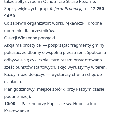
także sołtysi, radni i Ochotnicze Straże Pożarne.
Zapisy większych grup:
Referat Promocji
, tel.
12 250
94 50
.
Co zapewni organizator: worki, rękawiczki, drobne
upominki dla uczestników.
O akcji Wiosenne porządki
Akcja ma prosty cel — posprzątać fragmenty gminy i
pokazać, że dbamy o wspólną przestrzeń . Spotkania
odbywają się cyklicznie i tym razem przygotowano
sześć punktów startowych, skąd wyruszymy w teren.
Każdy może dołączyć — wystarczy chwila i chęć do
działania.
Plan godzinowy (miejsce zbiórki przy każdym czasie
podane niżej):
10:00
— Parking przy Kapliczce św. Huberta lub
Krakowianka