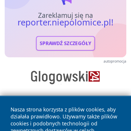
Zareklamuj się na
reporter.niepolomice.pl!
SPRAWDŹ SZCZEGÓŁY
autopromocja
Nasza strona korzysta z plików cookies, aby
działała prawidłowo. Używamy także plików
cookies i podobnych technologii od
zewnętrznych dostawców w celach