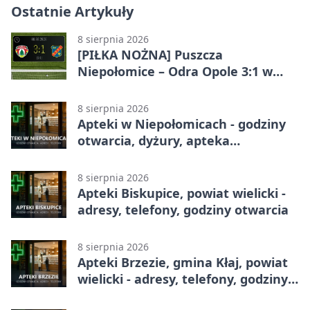
Ostatnie Artykuły
8 sierpnia 2026
[PIŁKA NOŻNA] Puszcza
Niepołomice – Odra Opole 3:1 w
Betclic 1. lidze – gospodarze
odwrócili losy meczu
8 sierpnia 2026
Apteki w Niepołomicach - godziny
otwarcia, dyżury, apteka
całodobowa
8 sierpnia 2026
Apteki Biskupice, powiat wielicki -
adresy, telefony, godziny otwarcia
8 sierpnia 2026
Apteki Brzezie, gmina Kłaj, powiat
wielicki - adresy, telefony, godziny
otwarcia