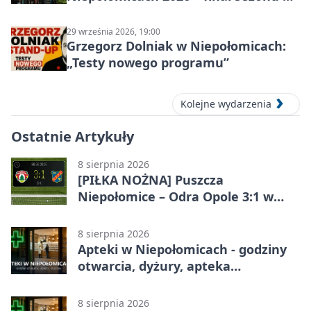
gravelu
29 września 2026, 19:00
Grzegorz Dolniak w Niepołomicach:
„Testy nowego programu”
Kolejne wydarzenia
Ostatnie Artykuły
8 sierpnia 2026
[PIŁKA NOŻNA] Puszcza
Niepołomice – Odra Opole 3:1 w
Betclic 1. lidze – gospodarze
odwrócili losy meczu
8 sierpnia 2026
Apteki w Niepołomicach - godziny
otwarcia, dyżury, apteka
całodobowa
8 sierpnia 2026