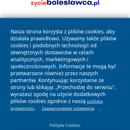
Nasza strona korzysta z plików cookies, aby
działała prawidłowo. Używamy także plików
cookies i podobnych technologii od
zewnętrznych dostawców w celach
Copyright © 2026 reporter.niepolomice.pl Wszystkie prawa
analitycznych, marketingowych i
zastrzeżone.
społecznościowych. Informacje te mogą być
przetwarzane również przez naszych
partnerów. Kontynuując korzystanie ze
Polityka
Polityka
News
Autorzy
strony lub klikając „Przechodzę do serwisu",
Prywatności
Cookies
wyrażasz zgodę na użycie dodatkowych
plików cookies zgodnie z naszą
polityką
.
.
prywatności
Zaawansowane ustawienia
Polityka Cookies