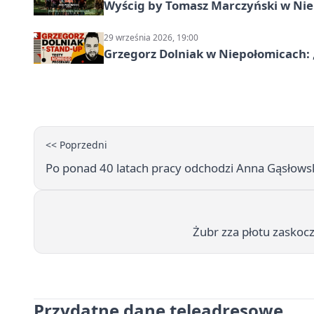
Wyścig by Tomasz Marczyński w Niep
29 września 2026, 19:00
Grzegorz Dolniak w Niepołomicach:
<< Poprzedni
Po ponad 40 latach pracy odchodzi Anna Gąsłowsk
Żubr zza płotu zaskoc
Przydatne dane teleadresowe