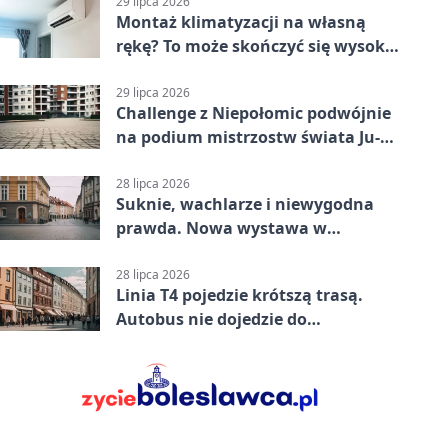
29 lipca 2026
Montaż klimatyzacji na własną
rękę? To może skończyć się wysoką
karą
29 lipca 2026
Challenge z Niepołomic podwójnie
na podium mistrzostw świata Ju-
Jitsu
28 lipca 2026
Suknie, wachlarze i niewygodna
prawda. Nowa wystawa w
Muzeum Niepołomickim
28 lipca 2026
Linia T4 pojedzie krótszą trasą.
Autobus nie dojedzie do
końcowego przystanku