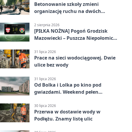
Betonowanie szkoły zmieni
organizację ruchu na dwóch
ulicach
2 sierpnia 2026
[PIŁKA NOŻNA] Pogoń Grodzisk
Mazowiecki – Puszcza Niepołomice
1:0. Gospodarze z kompletem
punktów w Betclic 1. lidze
31 lipca 2026
Prace na sieci wodociągowej. Dwie
ulice bez wody
31 lipca 2026
Od Bolka i Lolka po kino pod
gwiazdami. Weekend pełen
wydarzeń
30 lipca 2026
Przerwa w dostawie wody w
Podłężu. Znamy listę ulic