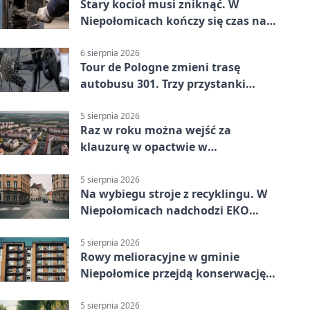
Stary kocioł musi zniknąć. W
Niepołomicach kończy się czas na
wymianę
6 sierpnia 2026
Tour de Pologne zmieni trasę
autobusu 301. Trzy przystanki
wypadną z kursów
5 sierpnia 2026
Raz w roku można wejść za
klauzurę w opactwie w
Staniątkach
5 sierpnia 2026
Na wybiegu stroje z recyklingu. W
Niepołomicach nadchodzi EKO
Szaleństwo
5 sierpnia 2026
Rowy melioracyjne w gminie
Niepołomice przejdą konserwację.
Jest wsparcie
5 sierpnia 2026