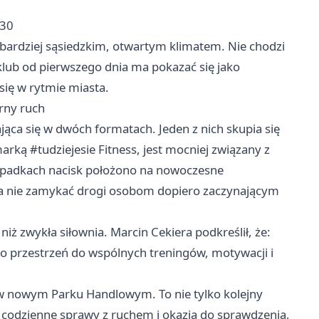
.30
 bardziej sąsiedzkim, otwartym klimatem. Nie chodzi
 klub od pierwszego dnia ma pokazać się jako
się w rytmie miasta.
arny ruch
jąca się w dwóch formatach. Jeden z nich skupia się
marką #tudziejesie Fitness, jest mocniej związany z
zypadkach nacisk położono na nowoczesne
ma nie zamykać drogi osobom dopiero zaczynającym
 niż zwykła siłownia. Marcin Cekiera podkreślił, że:
 to przestrzeń do wspólnych treningów, motywacji i
a w nowym Parku Handlowym. To nie tylko kolejny
ć codzienne sprawy z ruchem i okazją do sprawdzenia,