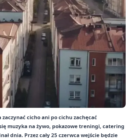
 zaczynać cicho ani po cichu zachęcać
 się muzyka na żywo, pokazowe treningi, catering
nał dnia. Przez cały 25 czerwca wejście będzie