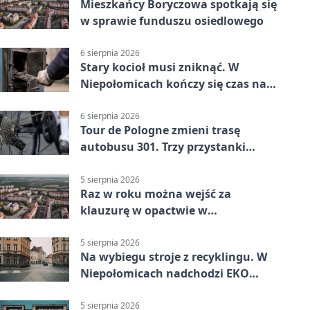
Mieszkańcy Boryczowa spotkają się
w sprawie funduszu osiedlowego
6 sierpnia 2026
Stary kocioł musi zniknąć. W
Niepołomicach kończy się czas na
wymianę
6 sierpnia 2026
Tour de Pologne zmieni trasę
autobusu 301. Trzy przystanki
wypadną z kursów
5 sierpnia 2026
Raz w roku można wejść za
klauzurę w opactwie w
Staniątkach
5 sierpnia 2026
Na wybiegu stroje z recyklingu. W
Niepołomicach nadchodzi EKO
Szaleństwo
5 sierpnia 2026