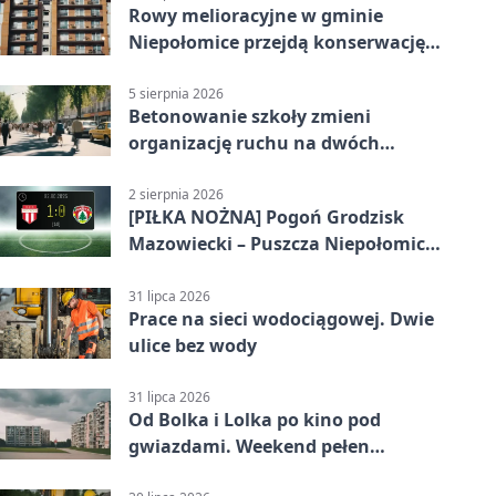
Rowy melioracyjne w gminie
Niepołomice przejdą konserwację.
Jest wsparcie
5 sierpnia 2026
Betonowanie szkoły zmieni
organizację ruchu na dwóch
ulicach
2 sierpnia 2026
[PIŁKA NOŻNA] Pogoń Grodzisk
Mazowiecki – Puszcza Niepołomice
1:0. Gospodarze z kompletem
punktów w Betclic 1. lidze
31 lipca 2026
Prace na sieci wodociągowej. Dwie
ulice bez wody
31 lipca 2026
Od Bolka i Lolka po kino pod
gwiazdami. Weekend pełen
wydarzeń