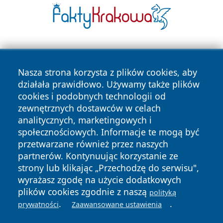
Nasza strona korzysta z plików cookies, aby
działała prawidłowo. Używamy także plików
cookies i podobnych technologii od
zewnętrznych dostawców w celach
Copyright © 2026 reporter.niepolomice.pl Wszystkie prawa
analitycznych, marketingowych i
zastrzeżone.
społecznościowych. Informacje te mogą być
przetwarzane również przez naszych
partnerów. Kontynuując korzystanie ze
Polityka
Polityka
News
Autorzy
strony lub klikając „Przechodzę do serwisu",
Prywatności
Cookies
wyrażasz zgodę na użycie dodatkowych
plików cookies zgodnie z naszą
polityką
.
.
prywatności
Zaawansowane ustawienia