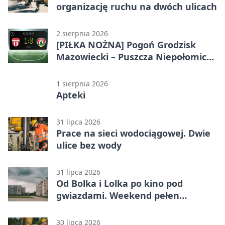
organizację ruchu na dwóch ulicach
2 sierpnia 2026
[PIŁKA NOŻNA] Pogoń Grodzisk
Mazowiecki – Puszcza Niepołomice
1:0. Gospodarze z kompletem
punktów w Betclic 1. lidze
1 sierpnia 2026
Apteki
31 lipca 2026
Prace na sieci wodociągowej. Dwie
ulice bez wody
31 lipca 2026
Od Bolka i Lolka po kino pod
gwiazdami. Weekend pełen
wydarzeń
30 lipca 2026