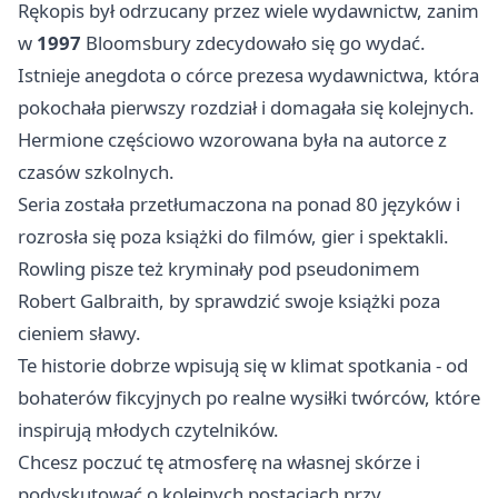
Rękopis był odrzucany przez wiele wydawnictw, zanim
w
1997
Bloomsbury zdecydowało się go wydać.
Istnieje anegdota o córce prezesa wydawnictwa, która
pokochała pierwszy rozdział i domagała się kolejnych.
Hermione częściowo wzorowana była na autorce z
czasów szkolnych.
Seria została przetłumaczona na ponad 80 języków i
rozrosła się poza książki do filmów, gier i spektakli.
Rowling pisze też kryminały pod pseudonimem
Robert Galbraith, by sprawdzić swoje książki poza
cieniem sławy.
Te historie dobrze wpisują się w klimat spotkania - od
bohaterów fikcyjnych po realne wysiłki twórców, które
inspirują młodych czytelników.
Chcesz poczuć tę atmosferę na własnej skórze i
podyskutować o kolejnych postaciach przy