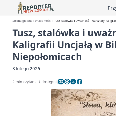
Prz
Strona główna
Wiadomości
Tusz, stalówka i uważność - Warsztaty Kaligra
Tusz, stalówka i uważ
Kaligrafii Uncjałą w B
Niepołomicach
8 lutego 2026
2 min czytania
Udostępnij