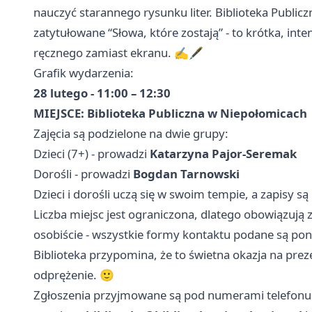
nauczyć starannego rysunku liter. Biblioteka Publi
zatytułowane “Słowa, które zostają” - to krótka, in
ręcznego zamiast ekranu. ✍️🖋️
Grafik wydarzenia:
28 lutego - 11:00 – 12:30
MIEJSCE: Biblioteka Publiczna w Niepołomicach
Zajęcia są podzielone na dwie grupy:
Dzieci (7+) - prowadzi
Katarzyna Pajor-Seremak
Dorośli - prowadzi
Bogdan Tarnowski
Dzieci i dorośli uczą się w swoim tempie, a zapisy są
Liczba miejsc jest ograniczona, dlatego obowiązują z
osobiście - wszystkie formy kontaktu podane są po
Biblioteka przypomina, że to świetna okazja na pre
odprężenie. 🙂
Zgłoszenia przyjmowane są pod numerami telefonu