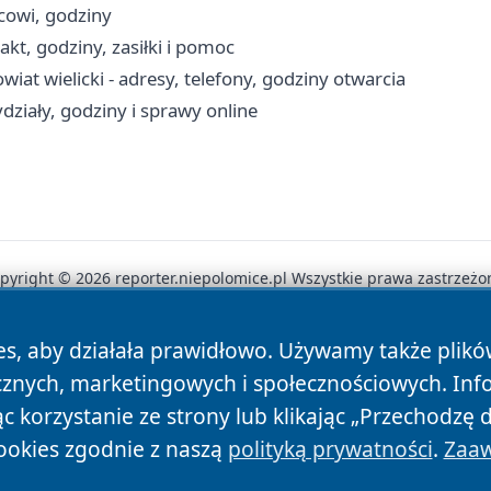
icowi, godziny
t, godziny, zasiłki i pomoc
at wielicki - adresy, telefony, godziny otwarcia
ziały, godziny i sprawy online
pyright © 2026 reporter.niepolomice.pl Wszystkie prawa zastrzeżo
es, aby działała prawidłowo. Używamy także plik
News
Autorzy
Polityka Prywatności
Polityka Cookie
cznych, marketingowych i społecznościowych. Inf
 korzystanie ze strony lub klikając „Przechodzę 
ookies zgodnie z naszą
polityką prywatności
.
Zaaw