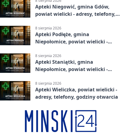
8 sierpnia 2026
Apteki Niegowić, gmina Gdów,
powiat wielicki - adresy, telefony,
godziny otwarcia
8 sierpnia 2026
Apteki Podłęże, gmina
Niepołomice, powiat wielicki -
adresy, telefony, godziny otwarcia
8 sierpnia 2026
Apteki Staniątki, gmina
Niepołomice, powiat wielicki -
adresy, telefony, godziny otwarcia
8 sierpnia 2026
Apteki Wieliczka, powiat wielicki -
adresy, telefony, godziny otwarcia