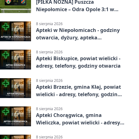
[PIŁKA NOŻNA] Puszcza
Niepołomice – Odra Opole 3:1 w
Betclic 1. lidze – gospodarze
odwrócili losy meczu
8 sierpnia 2026
Apteki w Niepołomicach - godziny
otwarcia, dyżury, apteka
całodobowa
8 sierpnia 2026
Apteki Biskupice, powiat wielicki -
adresy, telefony, godziny otwarcia
8 sierpnia 2026
Apteki Brzezie, gmina Kłaj, powiat
wielicki - adresy, telefony, godziny
otwarcia
8 sierpnia 2026
Apteki Chorągwica, gmina
Wieliczka, powiat wielicki - adresy,
telefony, godziny otwarcia
8 sierpnia 2026