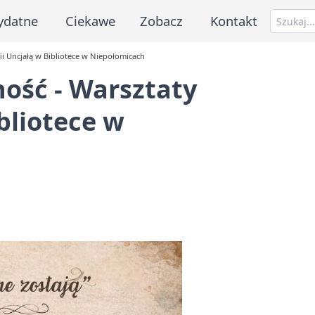
ydatne
Ciekawe
Zobacz
Kontakt
fii Uncjałą w Bibliotece w Niepołomicach
ność - Warsztaty
ibliotece w