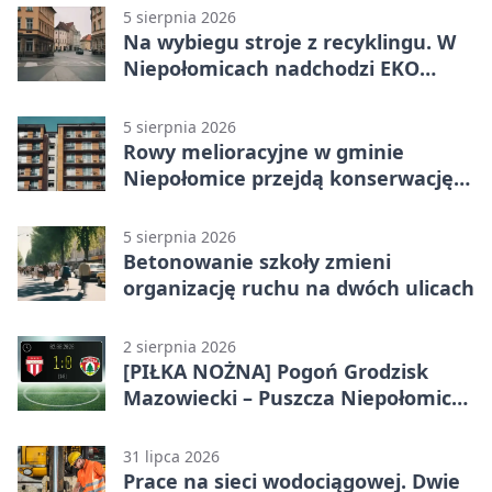
5 sierpnia 2026
Na wybiegu stroje z recyklingu. W
Niepołomicach nadchodzi EKO
Szaleństwo
5 sierpnia 2026
Rowy melioracyjne w gminie
Niepołomice przejdą konserwację.
Jest wsparcie
5 sierpnia 2026
Betonowanie szkoły zmieni
organizację ruchu na dwóch ulicach
2 sierpnia 2026
[PIŁKA NOŻNA] Pogoń Grodzisk
Mazowiecki – Puszcza Niepołomice
1:0. Gospodarze z kompletem
punktów w Betclic 1. lidze
31 lipca 2026
Prace na sieci wodociągowej. Dwie