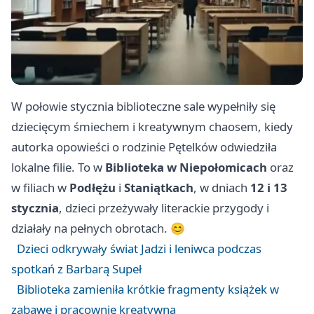
W połowie stycznia biblioteczne sale wypełniły się
dziecięcym śmiechem i kreatywnym chaosem, kiedy
autorka opowieści o rodzinie Pętelków odwiedziła
lokalne filie. To w
Biblioteka w Niepołomicach
oraz
w filiach w
Podłężu
i
Staniątkach
, w dniach
12 i 13
stycznia
, dzieci przeżywały literackie przygody i
działały na pełnych obrotach. 😊
Dzieci odkrywały świat Jadzi i leniwca podczas
spotkań z Barbarą Supeł
Biblioteka zamieniła krótkie fragmenty książek w
zabawę i pracownię kreatywną