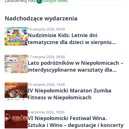
Zaobserwuj nas!
Google News
Nadchodzące wydarzenia
10 sierpnia 2026, 09:00
Nudzimisie Kids: Letnie dni
tematyczne dla dzieci w sierpniu
2026
17 sierpnia 2026, 08:00
Lato podróżników w Niepołomicach –
interdyscyplinarne warsztaty dla
dzieci 7+
29 sierpnia 2026, 14:00
IV Niepołomicki Maraton Zumba
Fitness w Niepołomicach
4 września 2026, 18:00
VI Niepołomicki Festiwal Wina.
Sztuka i Wino – degustacje i koncerty