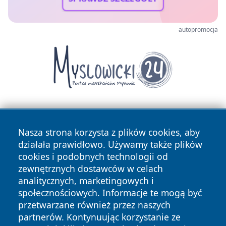
autopromocja
Nasza strona korzysta z plików cookies, aby
działała prawidłowo. Używamy także plików
cookies i podobnych technologii od
zewnętrznych dostawców w celach
Copyright © 2026 reporter.niepolomice.pl Wszystkie prawa
analitycznych, marketingowych i
zastrzeżone.
społecznościowych. Informacje te mogą być
przetwarzane również przez naszych
partnerów. Kontynuując korzystanie ze
Polityka
Polityka
News
Autorzy