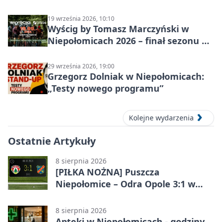
19 września 2026, 10:10
Wyścig by Tomasz Marczyński w
Niepołomicach 2026 – finał sezonu na
gravelu
29 września 2026, 19:00
Grzegorz Dolniak w Niepołomicach:
„Testy nowego programu”
Kolejne wydarzenia
Ostatnie Artykuły
8 sierpnia 2026
[PIŁKA NOŻNA] Puszcza
Niepołomice – Odra Opole 3:1 w
Betclic 1. lidze – gospodarze
odwrócili losy meczu
8 sierpnia 2026
Apteki w Niepołomicach - godziny