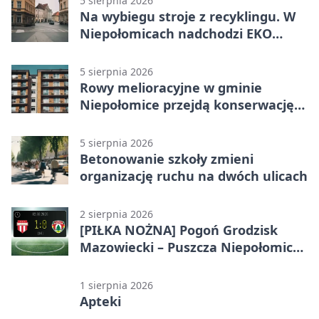
5 sierpnia 2026
Na wybiegu stroje z recyklingu. W
Niepołomicach nadchodzi EKO
Szaleństwo
5 sierpnia 2026
Rowy melioracyjne w gminie
Niepołomice przejdą konserwację.
Jest wsparcie
5 sierpnia 2026
Betonowanie szkoły zmieni
organizację ruchu na dwóch ulicach
2 sierpnia 2026
[PIŁKA NOŻNA] Pogoń Grodzisk
Mazowiecki – Puszcza Niepołomice
1:0. Gospodarze z kompletem
punktów w Betclic 1. lidze
1 sierpnia 2026
Apteki