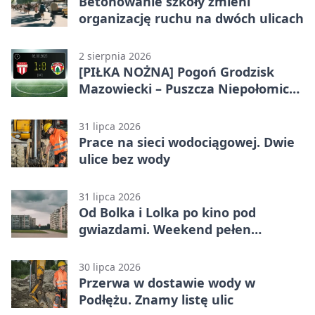
Betonowanie szkoły zmieni
organizację ruchu na dwóch ulicach
2 sierpnia 2026
[PIŁKA NOŻNA] Pogoń Grodzisk
Mazowiecki – Puszcza Niepołomice
1:0. Gospodarze z kompletem
punktów w Betclic 1. lidze
31 lipca 2026
Prace na sieci wodociągowej. Dwie
ulice bez wody
31 lipca 2026
Od Bolka i Lolka po kino pod
gwiazdami. Weekend pełen
wydarzeń
30 lipca 2026
Przerwa w dostawie wody w
Podłężu. Znamy listę ulic