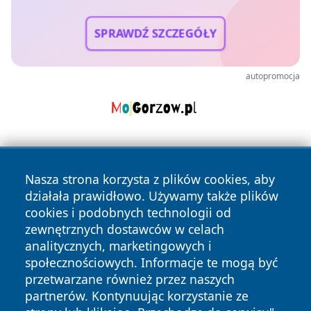
SPRAWDŹ SZCZEGÓŁY
autopromocja
Nasza strona korzysta z plików cookies, aby
działała prawidłowo. Używamy także plików
cookies i podobnych technologii od
zewnętrznych dostawców w celach
Copyright © 2026 reporter.niepolomice.pl Wszystkie prawa
analitycznych, marketingowych i
zastrzeżone.
społecznościowych. Informacje te mogą być
przetwarzane również przez naszych
partnerów. Kontynuując korzystanie ze
Polityka
Polityka
News
Autorzy