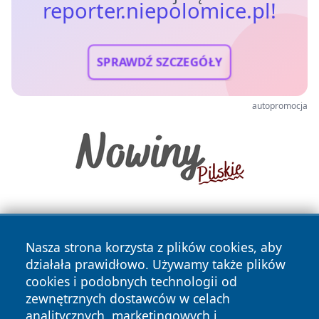
reporter.niepolomice.pl!
SPRAWDŹ SZCZEGÓŁY
autopromocja
Nasza strona korzysta z plików cookies, aby
działała prawidłowo. Używamy także plików
cookies i podobnych technologii od
zewnętrznych dostawców w celach
Copyright © 2026 reporter.niepolomice.pl Wszystkie prawa
analitycznych, marketingowych i
zastrzeżone.