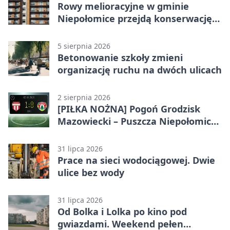
Rowy melioracyjne w gminie
Niepołomice przejdą konserwację.
Jest wsparcie
5 sierpnia 2026
Betonowanie szkoły zmieni
organizację ruchu na dwóch ulicach
2 sierpnia 2026
[PIŁKA NOŻNA] Pogoń Grodzisk
Mazowiecki – Puszcza Niepołomice
1:0. Gospodarze z kompletem
punktów w Betclic 1. lidze
31 lipca 2026
Prace na sieci wodociągowej. Dwie
ulice bez wody
31 lipca 2026
Od Bolka i Lolka po kino pod
gwiazdami. Weekend pełen