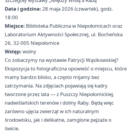
Szczegóły wystawy „Między Wisłą a Rabą”
Data i godzina:
28 maja 2026 (czwartek), godz.
18:00
Miejsce:
Biblioteka Publiczna w Niepołomicach oraz
Laboratorium Aktywności Społecznej, ul. Bocheńska
26, 32-005 Niepołomice
Wstęp:
wolny
Co zobaczymy na wystawie Patrycji Wąsikowskiej?
Ekspozycja to fotograficzna opowieść o miejscu, które
mamy bardzo blisko, a często mijamy bez
zatrzymania. Na zdjęciach pojawiają się kadry
tworzone przez lata — z Puszczy Niepołomickiej,
nadwiślańskich terenów i doliny Raby. Będą więc
zarówno ujęcia zwierząt w ich naturalnym
środowisku, jak i delikatne, zamglone pejzaże o
świcie.