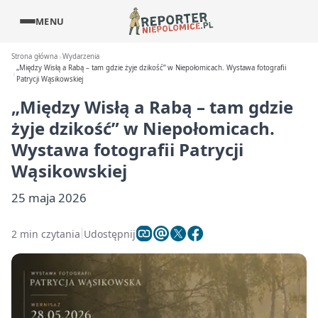
MENU
Strona główna
Wydarzenia
„Między Wisłą a Rabą – tam gdzie żyje dzikość” w Niepołomicach. Wystawa fotografii
Patrycji Wąsikowskiej
„Między Wisłą a Rabą – tam gdzie
żyje dzikość” w Niepołomicach.
Wystawa fotografii Patrycji
Wąsikowskiej
25 maja 2026
2 min czytania
Udostępnij