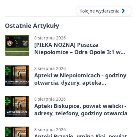
Kolejne wydarzenia
Ostatnie Artykuły
8 sierpnia 2026
[PIŁKA NOŻNA] Puszcza
Niepołomice – Odra Opole 3:1 w
Betclic 1. lidze – gospodarze
odwrócili losy meczu
8 sierpnia 2026
Apteki w Niepołomicach - godziny
otwarcia, dyżury, apteka
całodobowa
8 sierpnia 2026
Apteki Biskupice, powiat wielicki -
adresy, telefony, godziny otwarcia
8 sierpnia 2026
Apteki Brzezie, gmina Kłaj, powiat