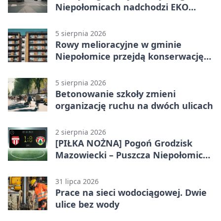
Niepołomicach nadchodzi EKO
Szaleństwo
5 sierpnia 2026
Rowy melioracyjne w gminie
Niepołomice przejdą konserwację.
Jest wsparcie
5 sierpnia 2026
Betonowanie szkoły zmieni
organizację ruchu na dwóch ulicach
2 sierpnia 2026
[PIŁKA NOŻNA] Pogoń Grodzisk
Mazowiecki – Puszcza Niepołomice
1:0. Gospodarze z kompletem
punktów w Betclic 1. lidze
31 lipca 2026
Prace na sieci wodociągowej. Dwie
ulice bez wody