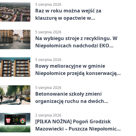
5 sierpnia 2026
Raz w roku można wejść za
klauzurę w opactwie w
Staniątkach
5 sierpnia 2026
Na wybiegu stroje z recyklingu. W
Niepołomicach nadchodzi EKO
Szaleństwo
5 sierpnia 2026
Rowy melioracyjne w gminie
Niepołomice przejdą konserwację.
Jest wsparcie
5 sierpnia 2026
Betonowanie szkoły zmieni
organizację ruchu na dwóch
ulicach
2 sierpnia 2026
[PIŁKA NOŻNA] Pogoń Grodzisk
Mazowiecki – Puszcza Niepołomice
1:0. Gospodarze z kompletem