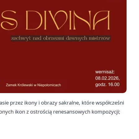
sie przez ikony i obrazy sakralne, które współcześni
oconych ikon z ostrością renesansowych kompozycji;