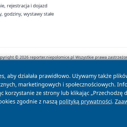
, rejestracja i dojazd
, godziny, wystawy stałe
pyright © 2026 reporter.niepolomice.pl Wszystkie prawa zastrzeżo
es, aby działała prawidłowo. Używamy także plik
News
Autorzy
Polityka Prywatności
Polityka Cookie
cznych, marketingowych i społecznościowych. Inf
 korzystanie ze strony lub klikając „Przechodzę 
ookies zgodnie z naszą
polityką prywatności
.
Zaaw