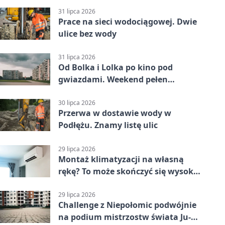
punktów w Betclic 1. lidze
31 lipca 2026
Prace na sieci wodociągowej. Dwie
ulice bez wody
31 lipca 2026
Od Bolka i Lolka po kino pod
gwiazdami. Weekend pełen
wydarzeń
30 lipca 2026
Przerwa w dostawie wody w
Podłężu. Znamy listę ulic
29 lipca 2026
Montaż klimatyzacji na własną
rękę? To może skończyć się wysoką
karą
29 lipca 2026
Challenge z Niepołomic podwójnie
na podium mistrzostw świata Ju-