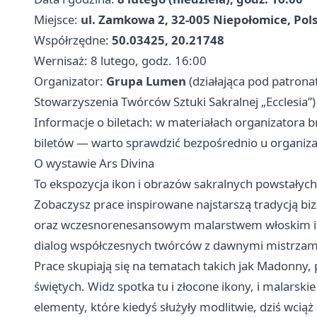
Miejsce:
ul. Zamkowa 2, 32-005 Niepołomice, Pol
Współrzędne:
50.03425, 20.21748
Wernisaż: 8 lutego, godz. 16:00
Organizator:
Grupa Lumen
(działająca pod patrona
Stowarzyszenia Twórców Sztuki Sakralnej „Ecclesia”)
Informacje o biletach: w materiałach organizatora b
biletów — warto sprawdzić bezpośrednio u organiza
O wystawie Ars Divina
To ekspozycja ikon i obrazów sakralnych powstałych 
Zobaczysz prace inspirowane najstarszą tradycją bi
oraz wczesnorenesansowym malarstwem włoskim i nid
dialog współczesnych twórców z dawnymi mistrzam
Prace skupiają się na tematach takich jak Madonny, p
świętych. Widz spotka tu i złocone ikony, i malarsk
elementy, które kiedyś służyły modlitwie, dziś wciąż