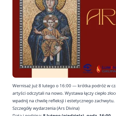
Wernisaż już 8 lutego o 16:00 — krótka podróż w cza
artyści odczytali na nowo. Wystawa łączy ciepło zł
wpadnij na chwilę refleksji i estetycznego zachwytu.
Szczegóły wydarzenia (Ars Divina)
Data i godzina:
8 lutego (niedziela), godz. 16:00