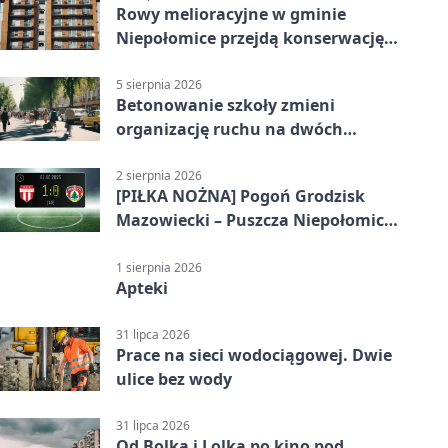
Rowy melioracyjne w gminie
Niepołomice przejdą konserwację.
Jest wsparcie
5 sierpnia 2026
Betonowanie szkoły zmieni
organizację ruchu na dwóch
ulicach
2 sierpnia 2026
[PIŁKA NOŻNA] Pogoń Grodzisk
Mazowiecki – Puszcza Niepołomice
1:0. Gospodarze z kompletem
punktów w Betclic 1. lidze
1 sierpnia 2026
Apteki
31 lipca 2026
Prace na sieci wodociągowej. Dwie
ulice bez wody
31 lipca 2026
Od Bolka i Lolka po kino pod