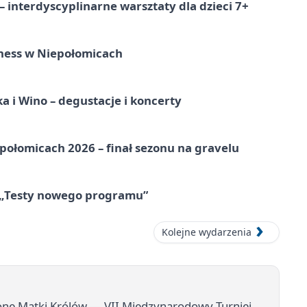
 interdyscyplinarne warsztaty dla dzieci 7+
ness w Niepołomicach
a i Wino – degustacje i koncerty
ołomicach 2026 – finał sezonu na gravelu
 „Testy nowego programu”
Kolejne wydarzenia
onę Matki Królów — VII Międzynarodowy Turniej