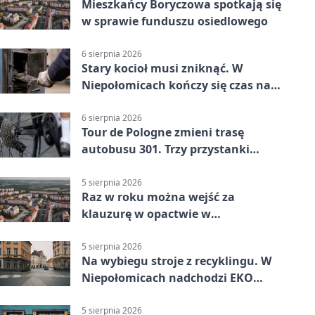
Mieszkańcy Boryczowa spotkają się
w sprawie funduszu osiedlowego
6 sierpnia 2026
Stary kocioł musi zniknąć. W
Niepołomicach kończy się czas na
wymianę
6 sierpnia 2026
Tour de Pologne zmieni trasę
autobusu 301. Trzy przystanki
wypadną z kursów
5 sierpnia 2026
Raz w roku można wejść za
klauzurę w opactwie w
Staniątkach
5 sierpnia 2026
Na wybiegu stroje z recyklingu. W
Niepołomicach nadchodzi EKO
Szaleństwo
5 sierpnia 2026