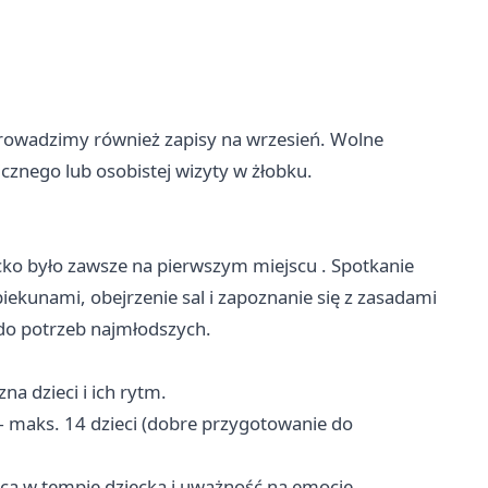
prowadzimy również zapisy na wrzesień. Wolne
cznego lub osobistej wizyty w żłobku.
ziecko było zawsze na pierwszym miejscu . Spotkanie
ekunami, obejrzenie sal i zapoznanie się z zasadami
 do potrzeb najmłodszych.
na dzieci i ich rytm.
 — maks. 14 dzieci (dobre przygotowanie do
ca w tempie dziecka i uważność na emocje.