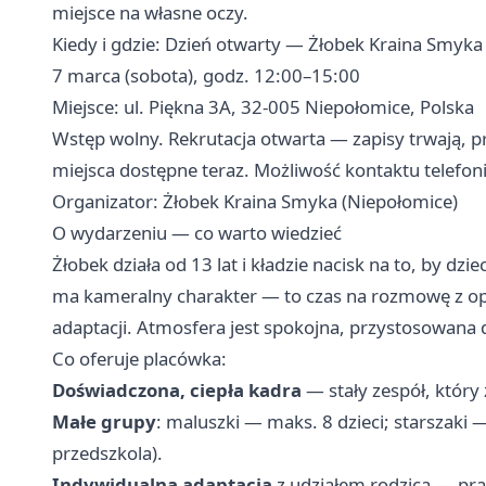
miejsce na własne oczy.
Kiedy i gdzie: Dzień otwarty — Żłobek Kraina Smyka
7 marca (sobota), godz. 12:00–15:00
Miejsce: ul. Piękna 3A, 32-005 Niepołomice, Polska
Wstęp wolny. Rekrutacja otwarta — zapisy trwają, 
miejsca dostępne teraz. Możliwość kontaktu telefoni
Organizator: Żłobek Kraina Smyka (Niepołomice)
O wydarzeniu — co warto wiedzieć
Żłobek działa od 13 lat i kładzie nacisk na to, by d
ma kameralny charakter — to czas na rozmowę z opi
adaptacji. Atmosfera jest spokojna, przystosowana
Co oferuje placówka:
Doświadczona, ciepła kadra
— stały zespół, który z
Małe grupy
: maluszki — maks. 8 dzieci; starszaki
przedszkola).
Indywidualna adaptacja
z udziałem rodzica — pra