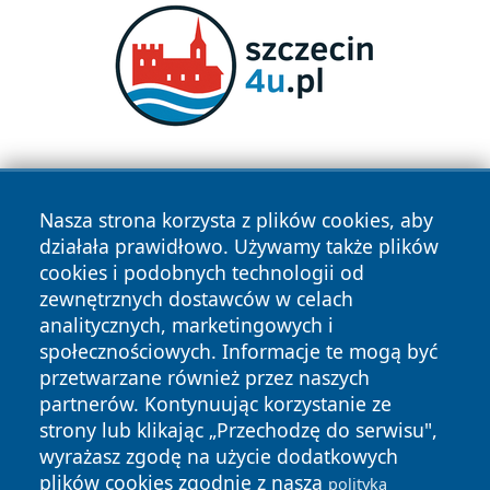
Nasza strona korzysta z plików cookies, aby
działała prawidłowo. Używamy także plików
cookies i podobnych technologii od
zewnętrznych dostawców w celach
Copyright © 2026 reporter.niepolomice.pl Wszystkie prawa
analitycznych, marketingowych i
zastrzeżone.
społecznościowych. Informacje te mogą być
przetwarzane również przez naszych
partnerów. Kontynuując korzystanie ze
Polityka
Polityka
News
Autorzy
strony lub klikając „Przechodzę do serwisu",
Prywatności
Cookies
wyrażasz zgodę na użycie dodatkowych
plików cookies zgodnie z naszą
polityką