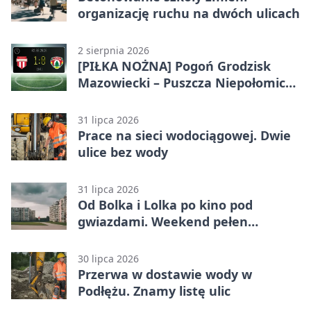
organizację ruchu na dwóch ulicach
2 sierpnia 2026
[PIŁKA NOŻNA] Pogoń Grodzisk
Mazowiecki – Puszcza Niepołomice
1:0. Gospodarze z kompletem
punktów w Betclic 1. lidze
31 lipca 2026
Prace na sieci wodociągowej. Dwie
ulice bez wody
31 lipca 2026
Od Bolka i Lolka po kino pod
gwiazdami. Weekend pełen
wydarzeń
30 lipca 2026
Przerwa w dostawie wody w
Podłężu. Znamy listę ulic