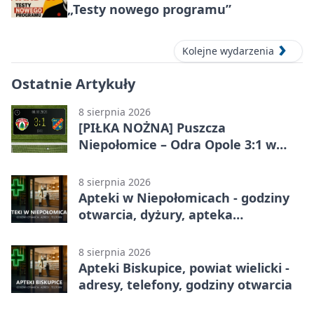
„Testy nowego programu”
Kolejne wydarzenia
Ostatnie Artykuły
8 sierpnia 2026
[PIŁKA NOŻNA] Puszcza
Niepołomice – Odra Opole 3:1 w
Betclic 1. lidze – gospodarze
odwrócili losy meczu
8 sierpnia 2026
Apteki w Niepołomicach - godziny
otwarcia, dyżury, apteka
całodobowa
8 sierpnia 2026
Apteki Biskupice, powiat wielicki -
adresy, telefony, godziny otwarcia