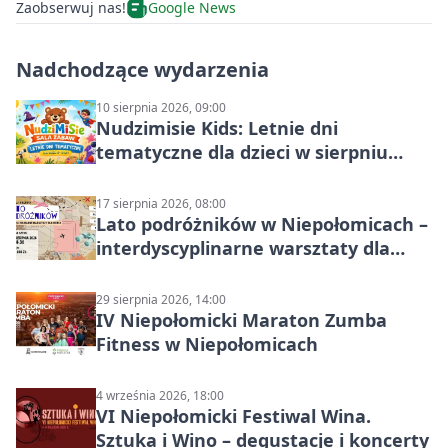
Zaobserwuj nas!
Google News
Nadchodzące wydarzenia
10 sierpnia 2026, 09:00
Nudzimisie Kids: Letnie dni
tematyczne dla dzieci w sierpniu
2026
17 sierpnia 2026, 08:00
Lato podróżników w Niepołomicach –
interdyscyplinarne warsztaty dla
dzieci 7+
29 sierpnia 2026, 14:00
IV Niepołomicki Maraton Zumba
Fitness w Niepołomicach
4 września 2026, 18:00
VI Niepołomicki Festiwal Wina.
Sztuka i Wino – degustacje i koncerty