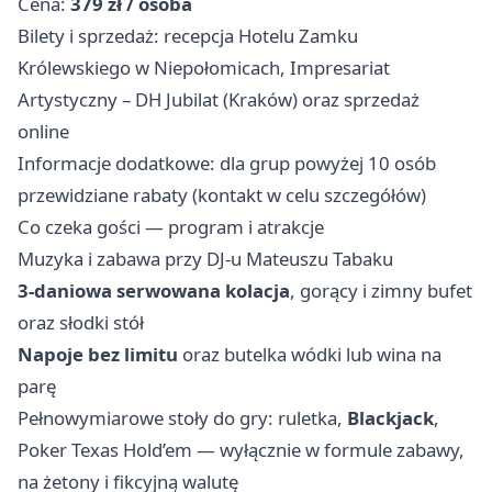
Cena:
379 zł / osoba
Bilety i sprzedaż: recepcja Hotelu Zamku
Królewskiego w Niepołomicach, Impresariat
Artystyczny – DH Jubilat (Kraków) oraz sprzedaż
online
Informacje dodatkowe: dla grup powyżej 10 osób
przewidziane rabaty (kontakt w celu szczegółów)
Co czeka gości — program i atrakcje
Muzyka i zabawa przy DJ-u Mateuszu Tabaku
3-daniowa serwowana kolacja
, gorący i zimny bufet
oraz słodki stół
Napoje bez limitu
oraz butelka wódki lub wina na
parę
Pełnowymiarowe stoły do gry: ruletka,
Blackjack
,
Poker Texas Hold’em — wyłącznie w formule zabawy,
na żetony i fikcyjną walutę