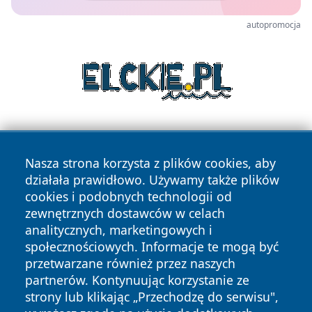
autopromocja
Nasza strona korzysta z plików cookies, aby
działała prawidłowo. Używamy także plików
cookies i podobnych technologii od
zewnętrznych dostawców w celach
Copyright © 2026 reporter.niepolomice.pl Wszystkie prawa
analitycznych, marketingowych i
zastrzeżone.
społecznościowych. Informacje te mogą być
przetwarzane również przez naszych
partnerów. Kontynuując korzystanie ze
Polityka
Polityka
News
Autorzy
strony lub klikając „Przechodzę do serwisu",
Prywatności
Cookies