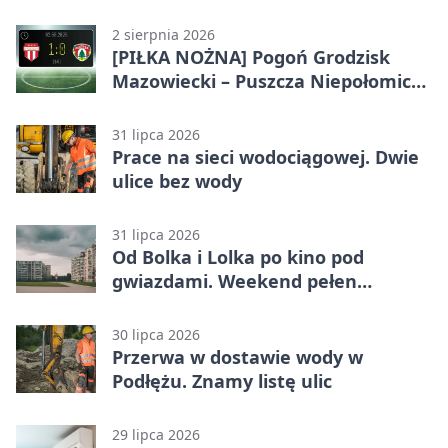
2 sierpnia 2026
[PIŁKA NOŻNA] Pogoń Grodzisk
Mazowiecki – Puszcza Niepołomice
1:0. Gospodarze z kompletem
punktów w Betclic 1. lidze
31 lipca 2026
Prace na sieci wodociągowej. Dwie
ulice bez wody
31 lipca 2026
Od Bolka i Lolka po kino pod
gwiazdami. Weekend pełen
wydarzeń
30 lipca 2026
Przerwa w dostawie wody w
Podłężu. Znamy listę ulic
29 lipca 2026