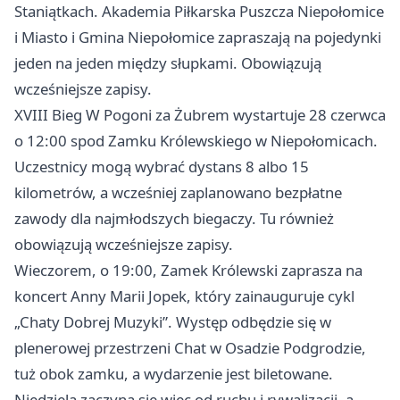
Staniątkach. Akademia Piłkarska Puszcza Niepołomice
i Miasto i Gmina Niepołomice zapraszają na pojedynki
jeden na jeden między słupkami. Obowiązują
wcześniejsze zapisy.
XVIII Bieg W Pogoni za Żubrem wystartuje 28 czerwca
o 12:00 spod Zamku Królewskiego w Niepołomicach.
Uczestnicy mogą wybrać dystans 8 albo 15
kilometrów, a wcześniej zaplanowano bezpłatne
zawody dla najmłodszych biegaczy. Tu również
obowiązują wcześniejsze zapisy.
Wieczorem, o 19:00, Zamek Królewski zaprasza na
koncert Anny Marii Jopek, który zainauguruje cykl
„Chaty Dobrej Muzyki”. Występ odbędzie się w
plenerowej przestrzeni Chat w Osadzie Podgrodzie,
tuż obok zamku, a wydarzenie jest biletowane.
Niedziela zaczyna się więc od ruchu i rywalizacji, a