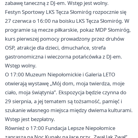
zabawę taneczną z DJ-em. Wstęp jest wolny.
Festyn Sportowy LKS Tęcza Słomiróg rozpocznie się
27 czerwca o 16:00 na boisku LKS Tęcza Słomiróg. W
programie są mecze piłkarskie, pokaz MDP Słomiróg,
kurs pierwszej pomocy prowadzony przez druhów
OSP, atrakcje dla dzieci, dmuchańce, strefa
gastronomiczna i wieczorna potańcówka z DJ-em.
Wstęp wolny.
O 17:00 Muzeum Niepołomickie i Galeria LETO
otwierają wystawę „Mój dom, moja twierdza, moje
ciało, moja świątynia”. Ekspozycja będzie czynna do
29 sierpnia, a jej tematem są tożsamość, pamięć i
szukanie własnego miejsca między dwiema kulturami.
Wstęp jest bezpłatny.
Również o 17:00 Fundacja Lepsze Niepołomice
zaprasza na Noc Kupały na łące przy „Zwał Jak Zwał”