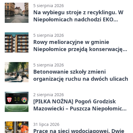
5 sierpnia 2026
Na wybiegu stroje z recyklingu. W
Niepołomicach nadchodzi EKO
Szaleństwo
5 sierpnia 2026
Rowy melioracyjne w gminie
Niepołomice przejdą konserwację.
Jest wsparcie
5 sierpnia 2026
Betonowanie szkoły zmieni
organizację ruchu na dwóch ulicach
2 sierpnia 2026
[PIŁKA NOŻNA] Pogoń Grodzisk
Mazowiecki – Puszcza Niepołomice
1:0. Gospodarze z kompletem
punktów w Betclic 1. lidze
31 lipca 2026
Prace na sieci wodociągowej. Dwie