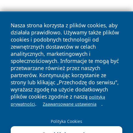
Nasza strona korzysta z plików cookies, aby
działała prawidłowo. Używamy także plików
cookies i podobnych technologii od
zewnętrznych dostawców w celach
Copyright © 2026 reporter.niepolomice.pl Wszystkie prawa
analitycznych, marketingowych i
zastrzeżone.
społecznościowych. Informacje te mogą być
przetwarzane również przez naszych
partnerów. Kontynuując korzystanie ze
Polityka
Polityka
News
Autorzy
strony lub klikając „Przechodzę do serwisu",
Prywatności
Cookies
wyrażasz zgodę na użycie dodatkowych
plików cookies zgodnie z naszą
polityką
.
.
prywatności
Zaawansowane ustawienia
Polityka Cookies