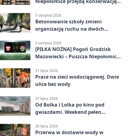
Niepołomice przejdą konserwację.
Jest wsparcie
5 sierpnia 2026
Betonowanie szkoły zmieni
organizację ruchu na dwóch
ulicach
2 sierpnia 2026
[PIŁKA NOŻNA] Pogoń Grodzisk
Mazowiecki – Puszcza Niepołomice
1:0. Gospodarze z kompletem
punktów w Betclic 1. lidze
31 lipca 2026
Prace na sieci wodociągowej. Dwie
ulice bez wody
31 lipca 2026
Od Bolka i Lolka po kino pod
gwiazdami. Weekend pełen
wydarzeń
30 lipca 2026
Przerwa w dostawie wody w