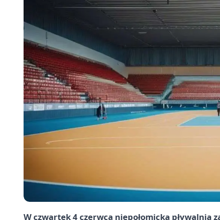
W czwartek 4 czerwca niepołomicka pływalnia za