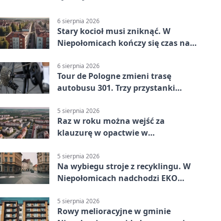
6 sierpnia 2026
Stary kocioł musi zniknąć. W
Niepołomicach kończy się czas na
wymianę
6 sierpnia 2026
Tour de Pologne zmieni trasę
autobusu 301. Trzy przystanki
wypadną z kursów
5 sierpnia 2026
Raz w roku można wejść za
klauzurę w opactwie w
Staniątkach
5 sierpnia 2026
Na wybiegu stroje z recyklingu. W
Niepołomicach nadchodzi EKO
Szaleństwo
5 sierpnia 2026
Rowy melioracyjne w gminie