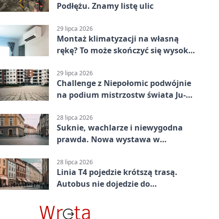
Podłężu. Znamy listę ulic
29 lipca 2026
Montaż klimatyzacji na własną
rękę? To może skończyć się wysoką
karą
29 lipca 2026
Challenge z Niepołomic podwójnie
na podium mistrzostw świata Ju-
Jitsu
28 lipca 2026
Suknie, wachlarze i niewygodna
prawda. Nowa wystawa w
Muzeum Niepołomickim
28 lipca 2026
Linia T4 pojedzie krótszą trasą.
Autobus nie dojedzie do
końcowego przystanku