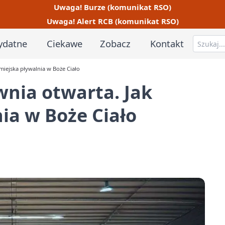
Uwaga! Burze (komunikat RSO)
Uwaga! Alert RCB (komunikat RSO)
ydatne
Ciekawe
Zobacz
Kontakt
 miejska pływalnia w Boże Ciało
wnia otwarta. Jak
ia w Boże Ciało