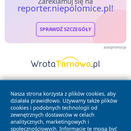
Zareklamuj się na
reporter.niepolomice.pl!
SPRAWDŹ SZCZEGÓŁY
autopromocja
Nasza strona korzysta z plików cookies, aby
działała prawidłowo. Używamy także plików
cookies i podobnych technologii od
zewnętrznych dostawców w celach
Copyright © 2026 reporter.niepolomice.pl Wszystkie prawa
analitycznych, marketingowych i
zastrzeżone.
społecznościowych. Informacje te mogą być