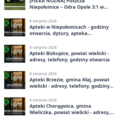
[PIŁKA NOŻNA] Puszcza
Niepołomice – Odra Opole 3:1 w
Betclic 1. lidze – gospodarze
odwrócili losy meczu
8 sierpnia 2026
Apteki w Niepołomicach - godziny
otwarcia, dyżury, apteka
całodobowa
8 sierpnia 2026
Apteki Biskupice, powiat wielicki -
adresy, telefony, godziny otwarcia
8 sierpnia 2026
Apteki Brzezie, gmina Kłaj, powiat
wielicki - adresy, telefony, godziny
otwarcia
8 sierpnia 2026
Apteki Chorągwica, gmina
Wieliczka, powiat wielicki - adresy,