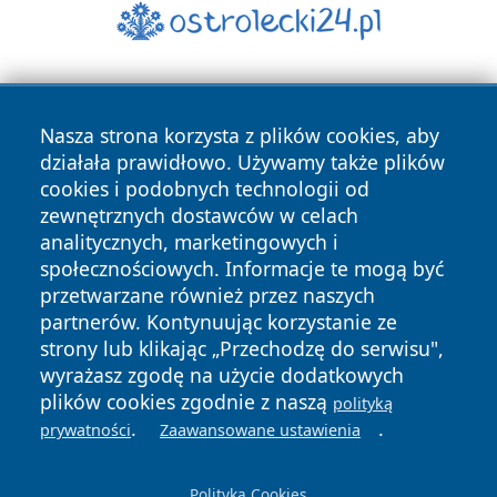
Nasza strona korzysta z plików cookies, aby
działała prawidłowo. Używamy także plików
cookies i podobnych technologii od
zewnętrznych dostawców w celach
Copyright © 2026 reporter.niepolomice.pl Wszystkie prawa
analitycznych, marketingowych i
zastrzeżone.
społecznościowych. Informacje te mogą być
przetwarzane również przez naszych
partnerów. Kontynuując korzystanie ze
Polityka
Polityka
News
Autorzy
strony lub klikając „Przechodzę do serwisu",
Prywatności
Cookies
wyrażasz zgodę na użycie dodatkowych
plików cookies zgodnie z naszą
polityką
.
.
prywatności
Zaawansowane ustawienia
Polityka Cookies