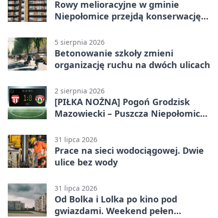
Rowy melioracyjne w gminie
Niepołomice przejdą konserwację.
Jest wsparcie
5 sierpnia 2026
Betonowanie szkoły zmieni
organizację ruchu na dwóch ulicach
2 sierpnia 2026
[PIŁKA NOŻNA] Pogoń Grodzisk
Mazowiecki – Puszcza Niepołomice
1:0. Gospodarze z kompletem
punktów w Betclic 1. lidze
31 lipca 2026
Prace na sieci wodociągowej. Dwie
ulice bez wody
31 lipca 2026
Od Bolka i Lolka po kino pod
gwiazdami. Weekend pełen